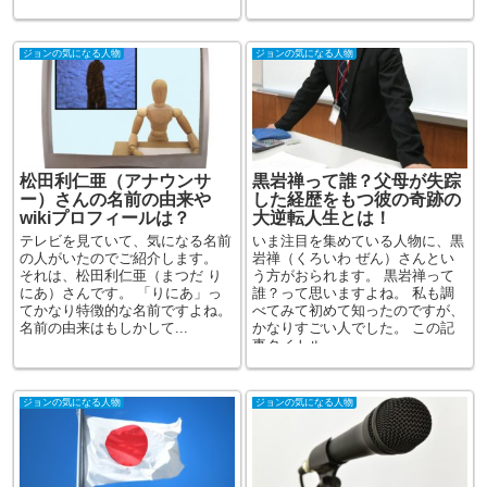
ジョンの気になる人物
ジョンの気になる人物
松田利仁亜（アナウンサ
黒岩禅って誰？父母が失踪
ー）さんの名前の由来や
した経歴をもつ彼の奇跡の
wikiプロフィールは？
大逆転人生とは！
テレビを見ていて、気になる名前
いま注目を集めている人物に、黒
の人がいたのでご紹介します。
岩禅（くろいわ ぜん）さんとい
それは、松田利仁亜（まつだ り
う方がおられます。 黒岩禅って
にあ）さんです。 「りにあ」っ
誰？って思いますよね。 私も調
てかなり特徴的な名前ですよね。
べてみて初めて知ったのですが、
名前の由来はもしかして...
かなりすごい人でした。 この記
事タイトル...
ジョンの気になる人物
ジョンの気になる人物