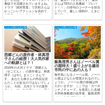
番組で大活躍されていますよね。
さんはTBSの人気番組「プレバ
ドラマ「絶対零度」で沢村さんは
ト！！」の俳句のコーナーを担当
かっこいいアクションを決めて、
していて、厳しい添削や、ときに
女性ファンはたまらないでしょ...
毒を吐いた...
ジョンの気になる人物
ジョンの気になる人物
西郷どんの原作者・林真理
子さんの経歴！大人気作家
飯島澄男さんはノーベル賞
への軌跡とは？！
の期待大！盛り上がる越谷
2018年の大河ドラマ「西郷どん
市民の中にあの人も？
（せごどん）」の原作者は、林真
毎年気になるノーベル賞。ノーベ
理子（はやし まりこ）さんで
ル賞はどなたが受賞されるのでし
す。 あなたも林さんの作品を読
ょうか。 ノーベル賞の候補は何
んだことがあるのではないでしょ
人かいますが、ここでは「カーボ
うか。 今回、大河ドラマの原作
ンナノチューブ」を発見した名城
者となって、知名度はより一層上
大学終身教授の化学者、飯島澄男
がりました...
（いいじま すみお）さ...