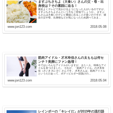
ますぶちさちよ（大食い）さんの父・母・出
身校は？その素顔に迫る！
最近よくテレビで見かけるようになった人がいるのですが、
ますぶちさちよさんという方をご存知でしょうか。 ますぶ
ちさんは大食いのテレビ番組に出ることが多いのですが、彼
女の父や母、出身校などが気になったため調べてみま...
www.jon123.com
2018.05.08
筋肉アイドル・才木玲佳さんの太ももは何セ
ンチ？美脚にファン急増！
今ではいろんなアイドルがいますが、また一人、特殊なアイ
ドルを見つけました。 それが、「筋肉アイドル」の才木玲
佳（さいき れいか）さんです。 才木さんは、筋肉アイドル
というだけあって、ボディビルダー顔負けの...
www.jon123.com
2018.05.04
レインボーの「キレイだ」が2019年の流行語