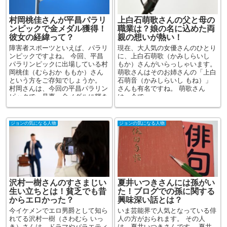
村岡桃佳さんが平昌パラリ
上白石萌歌さんの父と母の
ンピックで金メダル獲得！
職業は？娘の名に込めた両
彼女の経緯って？
親の想いが熱い！
障害者スポーツといえば、パラリ
現在、大人気の女優さんのひとり
ンピックですよね。 今回、平昌
に、上白石萌歌（かみしらいし
パラリンピックに出場している村
もか）さんがいらっしゃいます。
岡桃佳（むらおか ももか）さん
萌歌さんはそのお姉さんの「上白
という方をご存知でしょうか。
石萌音（かみしらいし もね）」
村岡さんは、今回の平昌パラリン
さんも有名ですね。 萌歌さん
ピックで、見事、金メダルに輝き
は、今で...
ました！ ...
ジョンの気になる人物
ジョンの気になる人物
沢村一樹さんのすさまじい
夏井いつきさんには孫がい
生い立ちとは！貧乏でも昔
た！ブログでの孫に関する
からエロかった？
興味深い話とは？
今イケメンでエロ男爵として知ら
いま芸能界で人気となっている俳
れてる沢村一樹（さわむら いっ
人の方がおられます。 その人
き）さんは、ドラマやバラエティ
は、夏井いつきさんです。 夏井