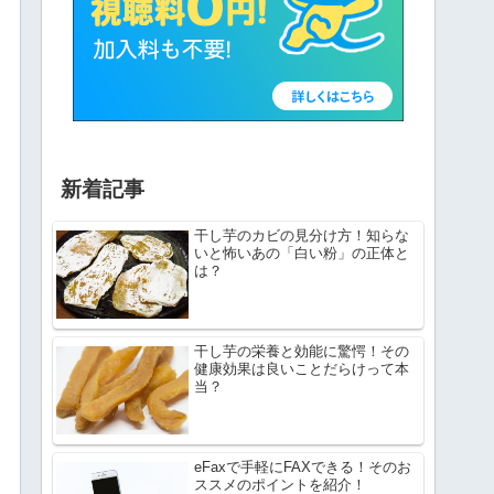
新着記事
干し芋のカビの見分け方！知らな
いと怖いあの「白い粉」の正体と
は？
干し芋の栄養と効能に驚愕！その
健康効果は良いことだらけって本
当？
eFaxで手軽にFAXできる！そのお
ススメのポイントを紹介！