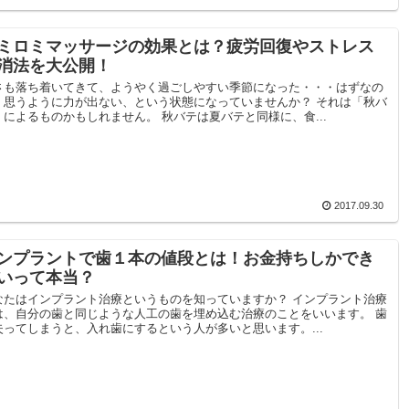
ミロミマッサージの効果とは？疲労回復やストレス
消法を大公開！
さも落ち着いてきて、ようやく過ごしやすい季節になった・・・はずなの
、思うように力が出ない、という状態になっていませんか？ それは「秋バ
」によるものかもしれません。 秋バテは夏バテと同様に、食...
2017.09.30
ンプラントで歯１本の値段とは！お金持ちしかでき
いって本当？
なたはインプラント治療というものを知っていますか？ インプラント治療
は、自分の歯と同じような人工の歯を埋め込む治療のことをいいます。 歯
失ってしまうと、入れ歯にするという人が多いと思います。...