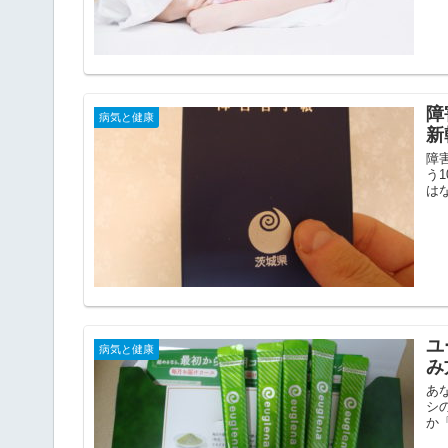
障
病気と健康
新
障
う
は
ユ
病気と健康
み
あ
シ
か