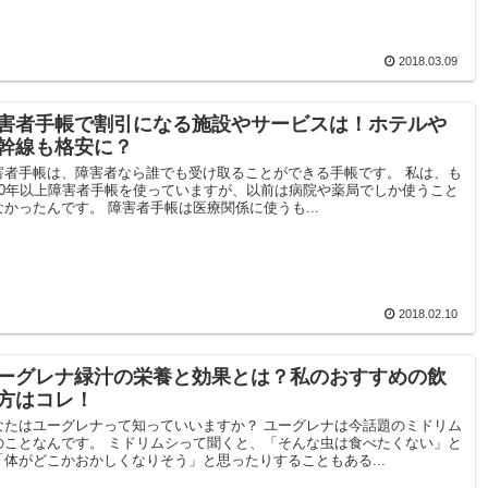
2018.03.09
害者手帳で割引になる施設やサービスは！ホテルや
幹線も格安に？
害者手帳は、障害者なら誰でも受け取ることができる手帳です。 私は、も
10年以上障害者手帳を使っていますが、以前は病院や薬局でしか使うこと
なかったんです。 障害者手帳は医療関係に使うも...
2018.02.10
ーグレナ緑汁の栄養と効果とは？私のおすすめの飲
方はコレ！
なたはユーグレナって知っていいますか？ ユーグレナは今話題のミドリム
のことなんです。 ミドリムシって聞くと、「そんな虫は食べたくない」と
「体がどこかおかしくなりそう」と思ったりすることもある...