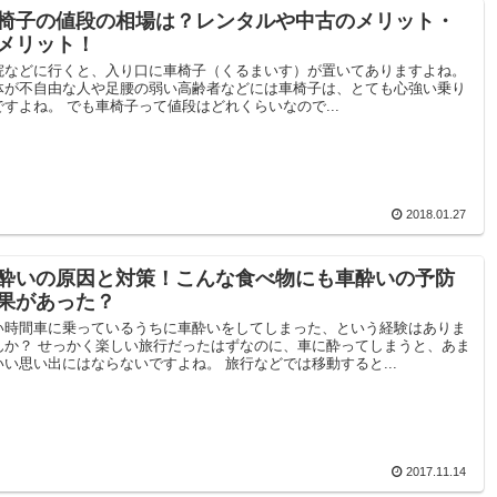
椅子の値段の相場は？レンタルや中古のメリット・
メリット！
院などに行くと、入り口に車椅子（くるまいす）が置いてありますよね。
体が不自由な人や足腰の弱い高齢者などには車椅子は、とても心強い乗り
ですよね。 でも車椅子って値段はどれくらいなので...
2018.01.27
酔いの原因と対策！こんな食べ物にも車酔いの予防
果があった？
い時間車に乗っているうちに車酔いをしてしまった、という経験はありま
んか？ せっかく楽しい旅行だったはずなのに、車に酔ってしまうと、あま
いい思い出にはならないですよね。 旅行などでは移動すると...
2017.11.14