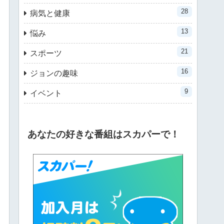
28
病気と健康
13
悩み
21
スポーツ
16
ジョンの趣味
9
イベント
あなたの好きな番組はスカパーで！