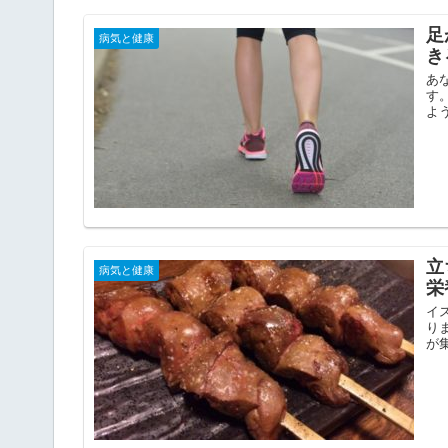
足
病気と健康
き
あ
す
よ
立
病気と健康
栄
イ
り
が