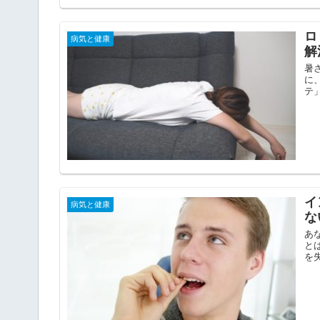
ロ
病気と健康
解
暑
に
テ
イ
病気と健康
な
あ
と
を