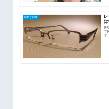
レ
病気と健康
は
あ
で
は