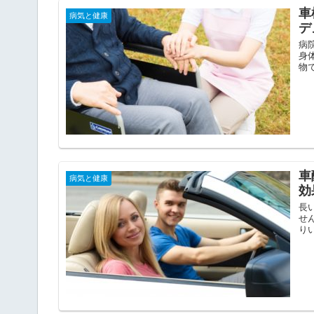
車
病気と健康
デ
病
身
物
車
病気と健康
効
長
せ
り