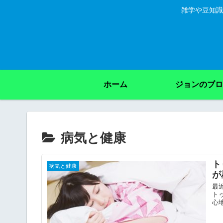
雑学や豆知識
ホーム
ジョンのブロ
病気と健康
ト
病気と健康
が
最
ト
心