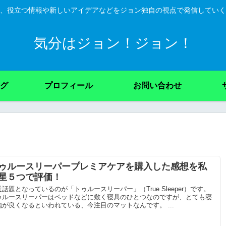
、役立つ情報や新しいアイデアなどをジョン独自の視点で発信していく
気分はジョン！ジョン！
グ
プロフィール
お問い合わせ
ゥルースリーパープレミアケアを購入した感想を私
星５つで評価！
近話題となっているのが「トゥルースリーパー」（True Sleeper）です。
ゥルースリーパーはベッドなどに敷く寝具のひとつなのですが、とても寝
地が良くなるといわれている、今注目のマットなんです。 ...