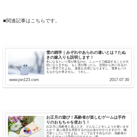
■関連記事はこちらです。
雪の雑学｜みぞれやあられの違いとは？たぬ
きの嫁入りも説明します！
冬になるといつ雪が降るのか、ニュースで確認することが大
切になりますね。 もし雪が降ったら、玄関から外に出るの
も一苦労ですよね。 道路も渋滞になりますし、電車もバス
もなかなか来ません。 うれし...
www.jon123.com
2017.07.30
お正月の遊び！高齢者が楽しむゲームは手作
りのおもちゃを使おう！
お正月に高齢者と遊ぶとき、どんなことをしようか迷いませ
んか？ 遊ぶ道具を用意するのはお金がかかりますので、極
力安くしたいですよね。 そこでおすすめなのが、高齢者が
楽しむゲームは手作りのおもちゃ（遊...