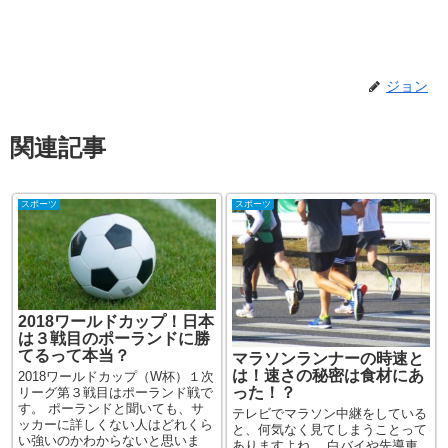
ジョン
関連記事
スポーツ
スポーツ
2018ワールドカップ！日本
は３戦目のポーランドに勝
てるって本当？
マラソンランナーの時速と
は！速さの秘密は食材にあ
2018ワールドカップ（W杯）１次
った！？
リーグ第３戦目はポーランド戦で
す。 ポーランドと聞いても、サ
テレビでマラソン中継をしている
ッカーに詳しくない人はどれくら
と、何気なく見てしまうことって
い強いのかわからないと思いま
ありますよね。 白バイや先導車