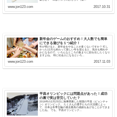
www.jon123.com
2017.10.31
新年会のゲームのおすすめ！大人数でも簡単
にできる遊びを１つ紹介！
年が明けると、新年会をやることが多くないですか？ 忙し
かった12月も終わって新しい年を迎えると、気分も晴れや
かになるので、いろんなところの集まりに顔を出したくなり
ますよね。 特に社会人になるといろ...
www.jon123.com
2017.11.03
平昌オリンピックには問題点があった！成功
の裏で実は苦労していた？
2018年の2月25日に無事閉幕した韓国の平昌（ピョンチャ
ン）オリンピック。 たくさんの選手たちの大活躍によっ
て、日本は冬季五輪の過去最高の成績をあげることができま
したね。 でも、平昌オリンピック...