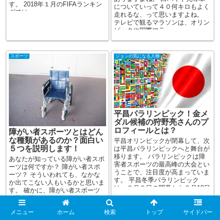
す。 2018年１月のFIFAランキン
についていって４０何キロもよく
グでは...
走れるな、って思いますよね。
テレビで観るマラソンは、オリン
ピックや国際マラ...
スポーツ
ジョンの気になる人物
平昌パラリンピック！金メ
ダル候補の狩野亮さんのプ
ロフィールとは？
障がい者スポーツとはどん
な種類があるのか？面白い
平昌オリンピックが閉幕して、次
５つを説明します！
は平昌パラリンピックへと舞台が
移ります。 パラリンピックは障
あなたが知っている障がい者スポ
害者スポーツの最高峰の大会とい
ーツは何ですか？ 障がい者スポ
うことで、注目度が高まっていま
ーツ？ そういわれても、なかな
す。 平昌冬季パラリンピック
か出てこない人もいるかと思いま
は、３月９日の開幕から３月18日
す。 確かに、障がい者スポーツ
までの10...
は普段見たりやったりするもので
は...
メニュー
ホーム
検索
トップ
サイドバー