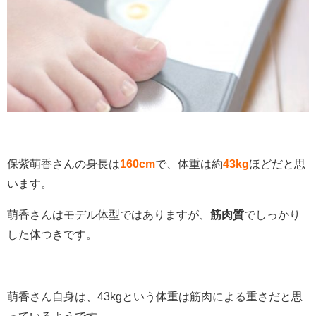
保紫萌香さんの身長は
160cm
で、体重は約
43kg
ほどだと思
います。
萌香さんはモデル体型ではありますが、
筋肉質
でしっかり
した体つきです。
萌香さん自身は、43kgという体重は筋肉による重さだと思