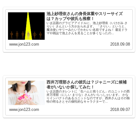
池上紗理依さんの身長体重やスリーサイズ
は？カップや彼氏も推察！
いま話題のグラビアアイドルに、池上紗理依（いけがみ さ
りい）さんという方がおられます。 「さりい」というと、
魔法使いサリーみたいでかわいい名前ですよね！ 最近ドラ
マや雑誌で池上さんを見ることが多くなったの...
www.jon123.com
2018.09.08
西井万理那さんの彼氏は？ジャニーズに候補
者がいないか探してみた！
いま話題のタレントに「生ハムと焼うどん」のユニットの西
井万理那（にしい まりな）さんがいらっしゃいます。 かな
りインパクトのあるユニットなのですが、西井さんはその独
特の明るさとその個性的なキャラクターで...
www.jon123.com
2018.09.07