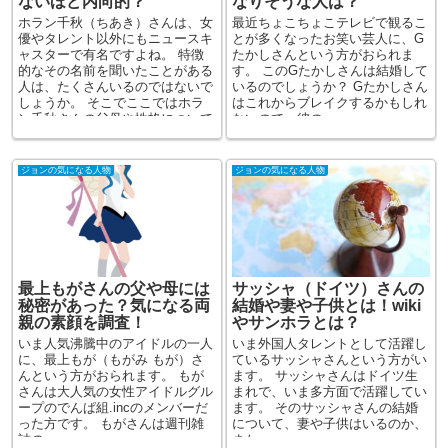
ないほど内向的？
なりそうな人は？
ホラン千秋（ちあき）さんは、女
最近ちょこちょこテレビで観るこ
優やタレント以外にもニュースキ
とが多くなったお笑い芸人に、G
ャスターで有名ですよね。 特徴
たかしさんという方がおられま
的なその名前を聞いたことがある
す。 このGたかしさんは結婚して
人は、たくさんいるのではないで
いるのでしょうか？ Gたかしさん
しょうか。 そこでここではホラ
はこれからブレイクするかもしれ
ン千秋さんの父母や性格について
ないので、彼の...
調...
ジョンの気になる人物
ジョンの気になる人物
最上もがさんの父や母には
サッシャ（ドイツ）さんの
秘密があった？気になる両
結婚や妻や子供とは！wiki
親の素顔を調査！
やサンホラとは？
いま人気沸騰中のアイドルの一人
いま外国人タレントとして活躍し
に、最上もが（もがみ もが）さ
ているサッシャさんという方がい
んという方がおられます。 もが
ます。 サッシャさんはドイツ生
さんは大人気の女性アイドルグル
まれで、いま多方面で活躍してい
ープのでんぱ組.incのメンバーだ
ます。 そのサッシャさんの結婚
った方です。 もがさんは週刊雑
について、妻や子供はいるのか、
誌の...
また、w...