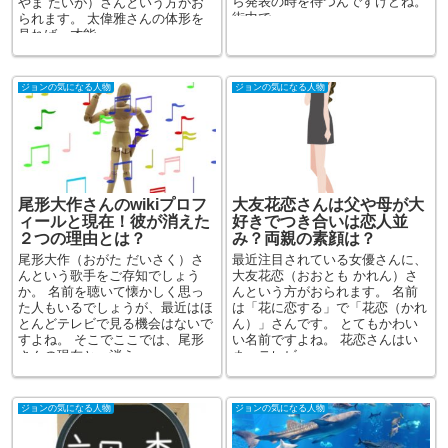
ら発表の時を待つんですけどね。
やま たいが）さんという方がお
街中で...
られます。 太偉雅さんの体形を
見れば、才能...
ジョンの気になる人物
ジョンの気になる人物
尾形大作さんのwikiプロフ
大友花恋さんは父や母が大
ィールと現在！彼が消えた
好きでつき合いは恋人並
２つの理由とは？
み？両親の素顔は？
尾形大作（おがた だいさく）さ
最近注目されている女優さんに、
んという歌手をご存知でしょう
大友花恋（おおとも かれん）さ
か。 名前を聴いて懐かしく思っ
んという方がおられます。 名前
た人もいるでしょうが、最近はほ
は「花に恋する」で「花恋（かれ
とんどテレビで見る機会はないで
ん）」さんです。 とてもかわい
すよね。 そこでここでは、尾形
い名前ですよね。 花恋さんはい
さんの現在と、消え...
ま、テレビ...
ジョンの気になる人物
ジョンの気になる人物