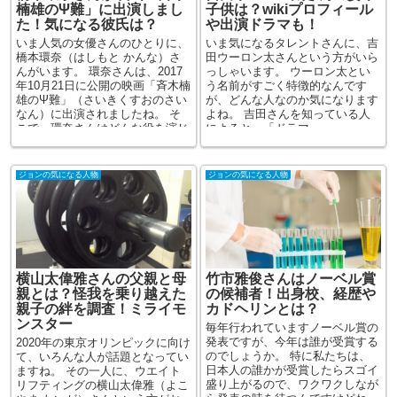
楠雄のΨ難」に出演しまし
子供は？wikiプロフィール
た！気になる彼氏は？
や出演ドラマも！
いま人気の女優さんのひとりに、
いま気になるタレントさんに、吉
橋本環奈（はしもと かんな）さ
田ウーロン太さんという方がいら
んがいます。 環奈さんは、2017
っしゃいます。 ウーロン太とい
年10月21日に公開の映画「斉木楠
う名前がすごく特徴的なんです
雄のΨ難」（さいきくすおのさい
が、どんな人なのか気になります
なん）に出演されましたね。 そ
よね。 吉田さんを知っている人
こで、環奈さんはどんな役を演じ
によると、「ドラマ...
た...
ジョンの気になる人物
ジョンの気になる人物
横山太偉雅さんの父親と母
竹市雅俊さんはノーベル賞
親とは？怪我を乗り越えた
の候補者！出身校、経歴や
親子の絆を調査！ミライモ
カドヘリンとは？
ンスター
毎年行われていますノーベル賞の
発表ですが、今年は誰が受賞する
2020年の東京オリンピックに向け
のでしょうか。 特に私たちは、
て、いろんな人が話題となってい
日本人の誰かが受賞したらスゴイ
ますね。 その一人に、ウエイト
盛り上がるので、ワクワクしなが
リフティングの横山太偉雅（よこ