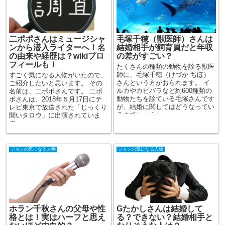
二ポポさんはミュージシャ
毛塚千穂（獣医師）さんは
ンから潜入ライターへ！名
結婚相手が飼育員だと年収
の由来や経歴は？wikiプロ
の差がすごい？
フィールも！
たくさんの種類の動物を診る獣医
師に、毛塚千穂（けづか ちほ）
すごく気になる人物がいたので、
さんという方がおられます。 イ
ご紹介したいと思います。 その
ルカやカピバラなど約600種類の
名前は、二ポポさんです。 二ポ
動物たちを診ている毛塚さんです
ポさんは、2018年５月17日にテ
が、結婚に関してはどうなってい
レビ東京で放送された「じっくり
るのでしょうか。 ...
聞いタロウ」に出演されていま
す。 ...
ジョンの気になる人物
ジョンの気になる人物
ホラン千秋さんの父母や性
Gたかしさんは結婚して
格とは！実はハーフと思え
る？できない？結婚相手と