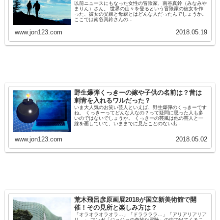
以前ニュースにもなった女性の冒険家、南谷真鈴（みなみや
まりん）さん。 世界の山々を登るという冒険家の彼女を作
った、彼女の父親と母親とはどんな人だったんでしょうか。
ここでは南谷真鈴さんの...
www.jon123.com
2018.05.19
野生爆弾くっきーの嫁や子供の名前は？昔は
刺青を入れるワルだった？
いま大人気のお笑い芸人といえば、野生爆弾のくっきーです
ね。 くっきーってどんな人なの？って疑問に思った人も多
いのではないでしょうか。 くっきーの芸風は他の芸人と一
線を画していて、いままでに見たことのない出...
www.jon123.com
2018.05.02
荒木飛呂彦原画展2018が国立新美術館で開
催！その見所と楽しみ方は？
「オラオラオラオラ…」「ドララララ…」「アリアリアリア
リ…」 マンガ「ジョジョの奇妙な冒険」の中で出てくるこ