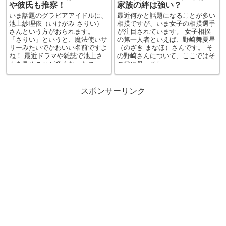
や彼氏も推察！
家族の絆は強い？
いま話題のグラビアアイドルに、
最近何かと話題になることが多い
池上紗理依（いけがみ さりい）
相撲ですが、いま女子の相撲選手
さんという方がおられます。
が注目されています。 女子相撲
「さりい」というと、魔法使いサ
の第一人者といえば、野崎舞夏星
リーみたいでかわいい名前ですよ
（のざき まなほ）さんです。 そ
ね！ 最近ドラマや雑誌で池上さ
の野崎さんについて、ここではそ
んを見ることが多くなったの...
の父や母、そし...
スポンサーリンク