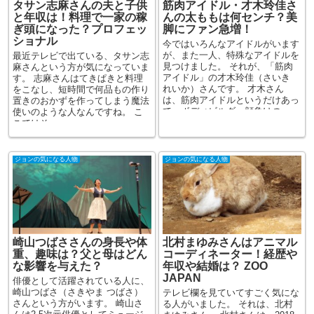
タサン志麻さんの夫と子供
筋肉アイドル・才木玲佳さ
と年収は！料理で一家の稼
んの太ももは何センチ？美
ぎ頭になった？プロフェッ
脚にファン急増！
ショナル
今ではいろんなアイドルがいます
が、また一人、特殊なアイドルを
最近テレビで出ている、タサン志
見つけました。 それが、「筋肉
麻さんという方が気になっていま
アイドル」の才木玲佳（さいき
す。 志麻さんはてきぱきと料理
れいか）さんです。 才木さん
をこなし、短時間で何品もの作り
は、筋肉アイドルというだけあっ
置きのおかずを作ってしまう魔法
て、ボディビルダー顔負けの...
使いのような人なんですね。 こ
こではそ...
ジョンの気になる人物
ジョンの気になる人物
崎山つばささんの身長や体
北村まゆみさんはアニマル
重、趣味は？父と母はどん
コーディネーター！経歴や
な影響を与えた？
年収や結婚は？ ZOO
JAPAN
俳優として活躍されている人に、
崎山つばさ（さきやま つばさ）
テレビ欄を見ていてすごく気にな
さんという方がいます。 崎山さ
る人がいました。 それは、北村