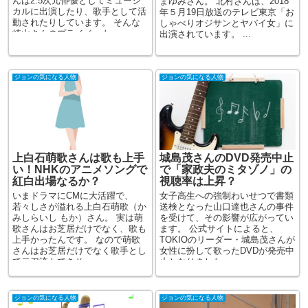
んは2.5次元俳優としてミュージ
まゆみさん。 北村さんは、2018
カルに出演したり、歌手として活
年５月19日放送のテレビ東京「お
動されたりしています。 そんな
しゃべりオジサンとヤバイ女」に
崎山さんのプライベート...
出演されています。 ...
ジョンの気になる人物
ジョンの気になる人物
上白石萌歌さんは歌も上手
城島茂さんのDVD発売中止
い！NHKのアニメソングで
で「家政夫のミタゾノ」の
紅白出場なるか？
視聴率は上昇？
いまドラマにCMに大活躍で、
女子高生への強制わいせつで書類
若々しさが溢れる上白石萌歌（か
送検となった山口達也さんの事件
みしらいし もか）さん。 実は萌
を受けて、その影響が広がってい
歌さんはお芝居だけでなく、歌も
ます。 公式サイトによると、
上手かったんです。 なので萌歌
TOKIOのリーダー・城島茂さんが
さんはお芝居だけでなく歌手とし
女性に扮して歌ったDVDが発売中
て二刀流もできそ...
止となりました。 ...
ジョンの気になる人物
ジョンの気になる人物