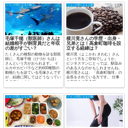
ジョンの気になる人物
ジョンの気になる人物
毛塚千穂（獣医師）さんは
横川竟さんの学歴・出身・
結婚相手が飼育員だと年収
兄弟とは！高倉町珈琲を設
の差がすごい？
立する経緯は？
たくさんの種類の動物を診る獣医
横川竟（よこかわ きわむ）さん
師に、毛塚千穂（けづか ちほ）
という方をご存知でしょうか。
さんという方がおられます。 イ
ビジネスマンにとっては、馴染み
ルカやカピバラなど約600種類の
のある人なのかもしれませんね。
動物たちを診ている毛塚さんです
横川竟さんは、「高倉町珈琲」の
が、結婚に関してはどうなってい
会長をされている方です。 仕事
るのでしょうか。 ...
の息抜きに高倉町...
ジョンの気になる人物
ジョンの気になる人物