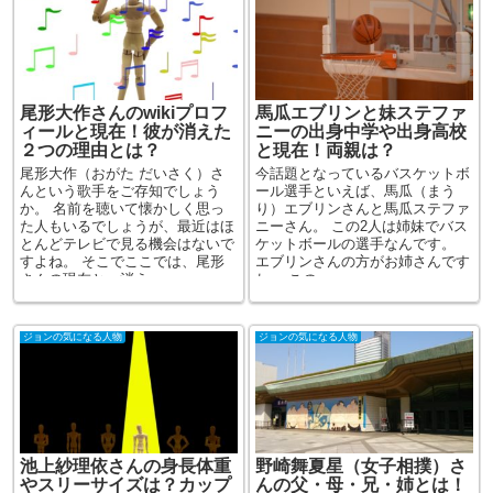
尾形大作さんのwikiプロフ
馬瓜エブリンと妹ステファ
ィールと現在！彼が消えた
ニーの出身中学や出身高校
２つの理由とは？
と現在！両親は？
尾形大作（おがた だいさく）さ
今話題となっているバスケットボ
んという歌手をご存知でしょう
ール選手といえば、馬瓜（まう
か。 名前を聴いて懐かしく思っ
り）エブリンさんと馬瓜ステファ
た人もいるでしょうが、最近はほ
ニーさん。 この2人は姉妹でバス
とんどテレビで見る機会はないで
ケットボールの選手なんです。
すよね。 そこでここでは、尾形
エブリンさんの方がお姉さんです
さんの現在と、消え...
ね。 この...
ジョンの気になる人物
ジョンの気になる人物
池上紗理依さんの身長体重
野崎舞夏星（女子相撲）さ
やスリーサイズは？カップ
んの父・母・兄・姉とは！