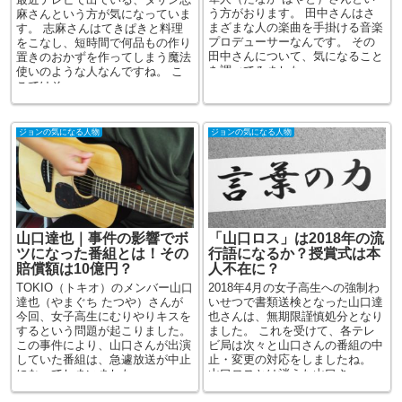
う方がおります。 田中さんはさ
麻さんという方が気になっていま
まざまな人の楽曲を手掛ける音楽
す。 志麻さんはてきぱきと料理
プロデューサーなんです。 その
をこなし、短時間で何品もの作り
田中さんについて、気になること
置きのおかずを作ってしまう魔法
を調べてみました...
使いのような人なんですね。 こ
こではそ...
ジョンの気になる人物
ジョンの気になる人物
山口達也｜事件の影響でボ
「山口ロス」は2018年の流
ツになった番組とは！その
行語になるか？授賞式は本
賠償額は10億円？
人不在に？
TOKIO（トキオ）のメンバー山口
2018年4月の女子高生への強制わ
達也（やまぐち たつや）さんが
いせつで書類送検となった山口達
今回、女子高生にむりやりキスを
也さんは、無期限謹慎処分となり
するという問題が起こりました。
ました。 これを受けて、各テレ
この事件により、山口さんが出演
ビ局は次々と山口さんの番組の中
していた番組は、急遽放送が中止
止・変更の対応をしましたね。
になってしまいました。 ...
山口ロスとは消えた山口さ...