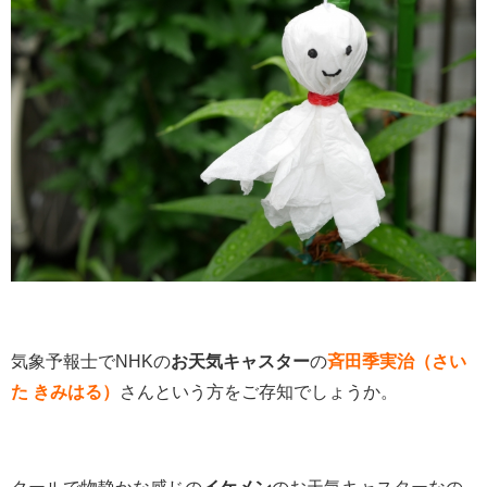
気象予報士でNHKの
お天気キャスター
の
斉田季実治（さい
た きみはる）
さんという方をご存知でしょうか。