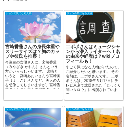
ジョンの気になる人物
ジョンの気になる人物
宮崎香蓮さんの身長体重や
二ポポさんはミュージシャ
スリーサイズは？胸のカッ
ンから潜入ライターへ！名
プや彼氏を推察！
の由来や経歴は？wikiプロ
フィールも！
今注目の女優さんに、宮崎香蓮
（みやざき かれん）さんという
すごく気になる人物がいたので、
方がいらっしゃいます。 宮崎と
ご紹介したいと思います。 その
いうと、宮崎あおいさんや宮崎美
名前は、二ポポさんです。 二ポ
子（よしこ）さんなど、美人の人
ポさんは、2018年５月17日にテ
を想像してしまいますが、宮崎香
レビ東京で放送された「じっくり
蓮さんもまた美人の俳優さんなん
聞いタロウ」に出演されていま
で...
す。 ...
ジョンの気になる人物
ジョンの気になる人物