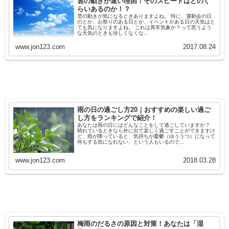
雲の動きが速い理由！そのスピードはどのく
らいあるのか！？
雲の動きが気になるときありますよね。 特に、運動会の日
のとか、お祭りのある日とか、イベントがある日の天気はと
ても気になりますよね。 これは異常気象か？って思うよう
な天気のときも珍しくなくな...
www.jon123.com
2017.08.24
雨の日の過ごし方20｜おすすめの楽しい過ご
し方をランキングで紹介！
あなたは雨の日にはどんなことをして過ごしていますか？
晴れているときなら外に出て楽しく過ごすことができますけ
ど、雨が降っていると、気持ちが憂鬱（ゆううつ）になって
何もする気になれない、という人もいるので...
www.jon123.com
2018.03.28
梅雨のだるさの原因と対策！あなたは「湿