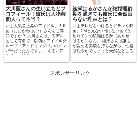
大川藍さんの生い立ちとプ
綾瀬はるかさんが結婚適齢
ロフィール！彼氏は大物芸
期を過ぎても彼氏に全然困
能人って本当？
らない理由とは？
いま人気急上昇のアイドル、大川
いまテレビをつけるとドラマや映
藍（おおかわ あい）さんをご存
画、CMと見ない日はない国民的
知ですか？ 大川さんは、モデル
ヒロインの綾瀬はるか（あやせ
として有名で、以前はアイドルグ
はるか）さん。 綾瀬さんは誰も
ループ「アイドリング!!!」のメン
が認める美貌を持ちながら、性格
バーだったんですよ。 明るい口
は穏やかでちょっと天然なところ
ぶりと、はき...
もあって、たくさんに人たちに
好...
スポンサーリンク