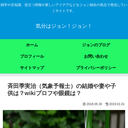
雑学や豆知識、役立つ情報や新しいアイデアなどをジョン独自の視点で発信してい
くサイトです。
気分はジョン！ジョン！
ホーム
ジョンのブログ
プロフィール
お問い合わせ
サイトマップ
プライバシーポリシー
斉田季実治（気象予報士）の結婚や妻や子
供は？wikiプロフや眼鏡は？
2018.05.30
2019.01.01