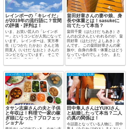
レインボーの「キレイだ」
畠田好章さんの妻や娘、身
が2019年の流行語に？世間
長や体重とは！sasukeに
の評価・評判は！
出てたって本当？
いま、お笑い芸人の「レインボ
畠田千愛（はたけだ ちあき）さ
ー」というコンビが人気になって
んのお父さんといわれるのが、畠
います。 レインボーは、実方孝
田好章（はたけだ よしあき）さ
生（じつかた たかお）さんと池
んです。 この畠田好章さんの家
田直人（いけだ なおと）さんの
族や、自身の身長・体重とはどう
コンビとなっています。 そこで
なっているのでしょうか。 また
ここでは、このレイ...
テレビ番...
ジョンの気になる人物
ジョンの気になる人物
タサン志麻さんの夫と子供
田中隼人さんはYUKIさん
と年収は！料理で一家の稼
と結婚したって本当？二人
ぎ頭になった？プロフェッ
の真の関係は！
ショナル
今話題となっている人物に、田中
隼人（たなか はやと）さんとい
最近テレビで出ている、タサン志