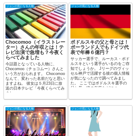
ジョンの気になる人物
ジョンの気になる人物
Chocomoo（イラストレー
ポドルスキの父と母とは！
ター）さんの年収とは！テ
ポーランド人でもドイツ代
レビ出演で急増も？今夜く
表で年棒６億円？
らべてみました
サッカー選手で、ルーカス・ポド
ルスキという選手がいるのをご存
今話題となっている人物に、
知でしょうか。 Jリーグのヴィッ
Chocomoo（チョコムー）さんと
セル神戸で活躍する彼の個人情報
いう方がおられます。 Chocomoo
が気になったので調べてみまし
なんて、変わった名前だなと思い
た。 ここではポドルスキ選手の
ますよね。 彼女は５月23日に放
父と母、彼の年収などにつ...
送の日本テレビ「今夜くらべてみ
まし...
ジョンの気になる人物
ジョンの気になる人物