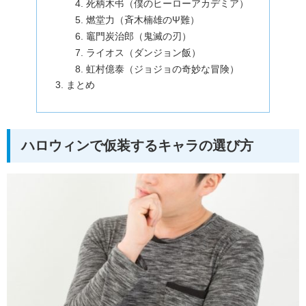
死柄木弔（僕のヒーローアカデミア）
燃堂力（斉木楠雄のΨ難）
竈門炭治郎（鬼滅の刃）
ライオス（ダンジョン飯）
虹村億泰（ジョジョの奇妙な冒険）
まとめ
ハロウィンで仮装するキャラの選び方