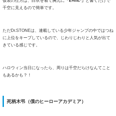
仮装の仕方は、白衣を着て胸元に
「E=mc²」
と書くだけで
千空に見えるので簡単です。
ただDr.STONEは、連載している少年ジャンプの中ではつね
に上位をキープしているので、じわりじわりと人気が出て
きている感じです。
ハロウィン当日になったら、周りは千空だらけなんてこと
もあるかも？！
死柄木弔（僕のヒーローアカデミア）