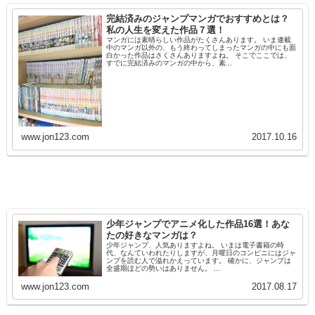
完結済みのジャンプマンガでおすすめとは？
私の人生を変えた作品７選！
マンガには素晴らしい作品がたくさんあります。 いま連載
中のマンガ以外の、もう終わってしまったマンガの中にも面
白かった作品はさくさんありますよね。 そこでここでは、
すでに完結済みのマンガの中から、素...
www.jon123.com
2017.10.16
少年ジャンプでアニメ化した作品16選！あな
たの好きなマンガは？
少年ジャンプ、人気ありますよね。 いまは電子書籍の時
代、なんていわれたりしますが、月曜日のコンビニにはジャ
ンプを読む人で溢れかえっています。 確かに、ジャンプは
全盛期ほどの勢いはありません。 ...
www.jon123.com
2017.08.17