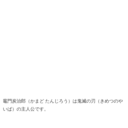
竈門炭治郎（かまど たんじろう）は鬼滅の刃（きめつのや
いば）の主人公です。