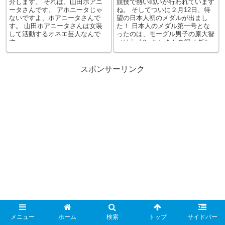
介します。 それは、山田ホアニ
競技で熱い戦いが行われています
ータさんです。 アホニータじゃ
ね。 そしてついに２月12日、待
ないですよ、ホアニータさんで
望の日本人初のメダルが出まし
す。 山田ホアニータさんは女装
た！ 日本人のメダル第一号とな
して活動するオネエ芸人なんで
ったのは、モーグル男子の原大智
す。 ...
（はら だいち）さんの銅メダル
です。 ...
スポンサーリンク
メニュー
ホーム
検索
トップ
サイドバー