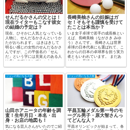
せんだるかさんの父とは！
長崎美柚さんの妊娠はガ
現在ライターもこなす彼女
セ！そもそも謹慎を受けて
の結婚の予定は？
たことは本当か？
現在、ひそかに人気となっている
いま女子卓球で若手の成長株とい
人物に、せんだるかさんというか
えば、長崎美柚（ながさき みゆ
たがおられます。 はきはきして
う）さんです。 長崎さんは世界
明るい感じの女性のせんだるかさ
卓球の日本代表にも選ばれて、こ
んですが、この平仮名の「せん
れからの日本の卓球界を担う実力
だ」という字には見覚えのある人
者ともいわれています。 まだあ
は多いのではないでしょうか。
どけない長崎さん...
...
ジョンの気になる人物
ジョンの気になる人物
山田ホアニータの年齢を調
平昌五輪メダル第一号のモ
査！生年月日・本名・出
ーグル男子・原大智さんっ
身・お店の地図も！
てどんな人？
気になる芸人さんがいたのでご紹
平昌オリンピックが始まって、各