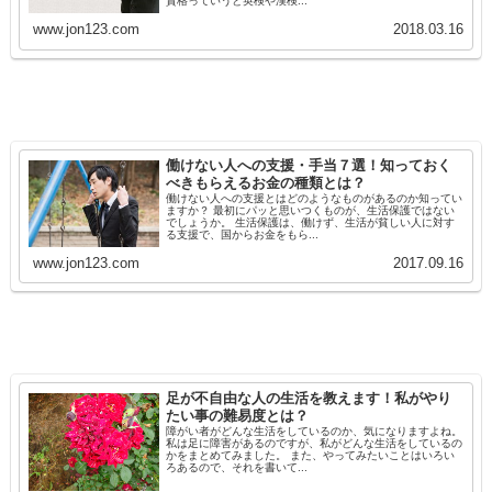
資格っていうと英検や漢検...
www.jon123.com
2018.03.16
働けない人への支援・手当７選！知っておく
べきもらえるお金の種類とは？
働けない人への支援とはどのようなものがあるのか知ってい
ますか？ 最初にパッと思いつくものが、生活保護ではない
でしょうか。 生活保護は、働けず、生活が貧しい人に対す
る支援で、国からお金をもら...
www.jon123.com
2017.09.16
足が不自由な人の生活を教えます！私がやり
たい事の難易度とは？
障がい者がどんな生活をしているのか、気になりますよね。
私は足に障害があるのですが、私がどんな生活をしているの
かをまとめてみました。 また、やってみたいことはいろい
ろあるので、それを書いて...