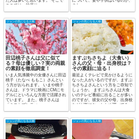
た人は多いと思います。 そこで
について、妻や子供はいるのか、
ここでは、柿原り...
また、w...
ジョンの気になる人物
ジョンの気になる人物
田辺桃子さんは父に似て
ますぶちさちよ（大食い）
る？母は優しい？実の両親
さんの父・母・出身校は？
の素顔を徹底調査！
その素顔に迫る！
いま人気沸騰中の女優さんに田辺
最近よくテレビで見かけるように
桃子（たなべ ももこ）さんとい
なった人がいるのですが、ますぶ
う方がおられます。 いまや桃子
ちさちよさんという方をご存知で
さんは、ドラマに映画にCMにモ
しょうか。 ますぶちさんは大食
デルにといろんな方面で活躍され
いのテレビ番組に出ることが多い
ています。 また、桃子さんは
のですが、彼女の父や母、出身校
「ミスセブンティー...
などが気になったため調べてみ
ま...
ジョンの気になる人物
ジョンの気になる人物