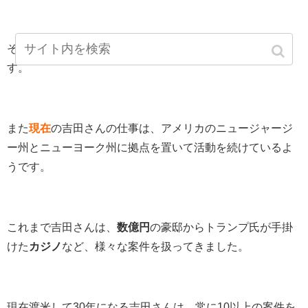
そして、現在は20歳と17歳の息子の母親だということで
す。
また
現在
の吉田さんの仕事は、アメリカのニュージャージ
ー州とニューヨーク州に拠点を置いて活動を続けているよ
うです。
これまで吉田さんは、
数億円
の豪邸からトランプ氏が手掛
けた
カジノ
など、様々な案件を扱ってきました。
現在渡米して30年になる吉田さんは、常に10以上の案件を