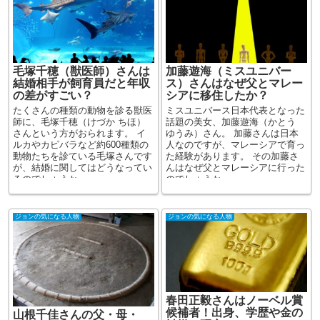
毛塚千穂（獣医師）さんは
加藤遊海（ミスユニバー
結婚相手が飼育員だと年収
ス）さんはなぜ父とマレー
の差がすごい？
シアに移住したか？
たくさんの種類の動物を診る獣医
ミスユニバース日本代表となった
師に、毛塚千穂（けづか ちほ）
話題の美女、加藤遊海（かとう
さんという方がおられます。 イ
ゆうみ）さん。 加藤さんは日本
ルカやカピバラなど約600種類の
人なのですが、マレーシアで育っ
動物たちを診ている毛塚さんです
た経験があります。 その加藤さ
が、結婚に関してはどうなってい
んはなぜ父とマレーシアに行った
るのでしょうか。 ...
のでしょうか。 ...
ジョンの気になる人物
ジョンの気になる人物
春田正毅さんはノーベル賞
候補者！出身、学歴や金の
山根千佳さんの父・母・