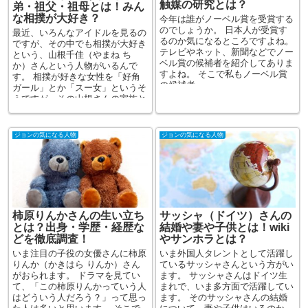
触媒の研究とは？
弟・祖父・祖母とは！みん
な相撲が大好き？
今年は誰がノーベル賞を受賞する
のでしょうか。 日本人が受賞す
最近、いろんなアイドルを見るの
るのか気になるところですよね。
ですが、その中でも相撲が大好き
テレビやネット、新聞などでノー
という、山根千佳（やまね ち
ベル賞の候補者を紹介してありま
か）さんという人物がいるんで
すよね。 そこで私もノーベル賞
す。 相撲が好きな女性を「好角
の候補者...
ガール」とか「スー女」というそ
うですが、その山根さんの家族と
はど...
ジョンの気になる人物
ジョンの気になる人物
柿原りんかさんの生い立ち
サッシャ（ドイツ）さんの
とは？出身・学歴・経歴な
結婚や妻や子供とは！wiki
どを徹底調査！
やサンホラとは？
いま注目の子役の女優さんに柿原
いま外国人タレントとして活躍し
りんか（かきはら りんか）さん
ているサッシャさんという方がい
がおられます。 ドラマを見てい
ます。 サッシャさんはドイツ生
て、「この柿原りんかっていう人
まれで、いま多方面で活躍してい
はどういう人だろう？」って思っ
ます。 そのサッシャさんの結婚