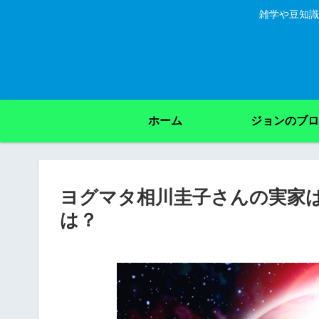
雑学や豆知識
ホーム
ジョンのブロ
ヨグマタ相川圭子さんの実家
は？