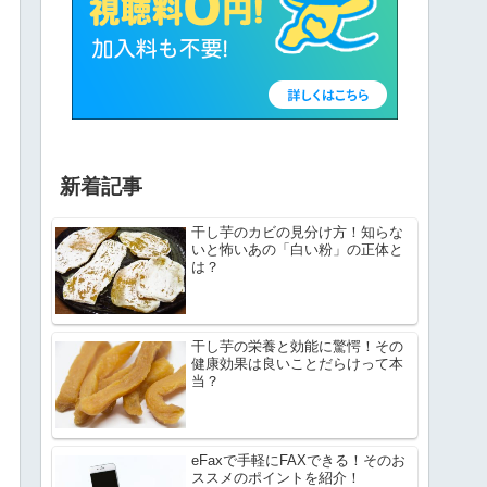
新着記事
干し芋のカビの見分け方！知らな
いと怖いあの「白い粉」の正体と
は？
干し芋の栄養と効能に驚愕！その
健康効果は良いことだらけって本
当？
eFaxで手軽にFAXできる！そのお
ススメのポイントを紹介！