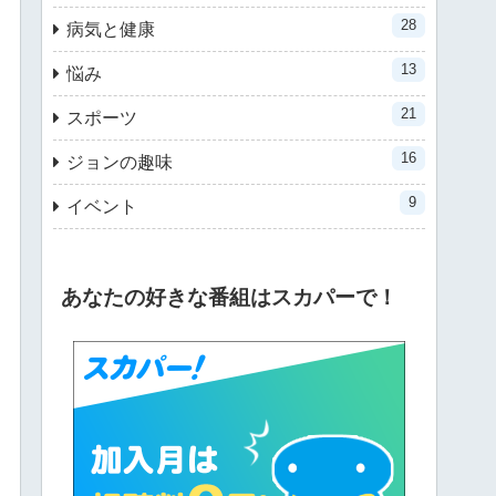
28
病気と健康
13
悩み
21
スポーツ
16
ジョンの趣味
9
イベント
あなたの好きな番組はスカパーで！