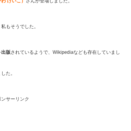
わ けいこ）
さんが登場しました。
、私もそうでした。
を
出版
されているようで、Wikipediaなども存在していまし
ました。
ポンサーリンク