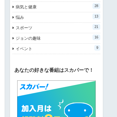
28
病気と健康
13
悩み
21
スポーツ
16
ジョンの趣味
9
イベント
あなたの好きな番組はスカパーで！