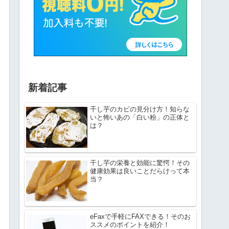
新着記事
干し芋のカビの見分け方！知らな
いと怖いあの「白い粉」の正体と
は？
干し芋の栄養と効能に驚愕！その
健康効果は良いことだらけって本
当？
eFaxで手軽にFAXできる！そのお
ススメのポイントを紹介！