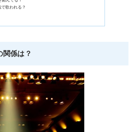
を妬んでる？
戦で歌われる？
の関係は？