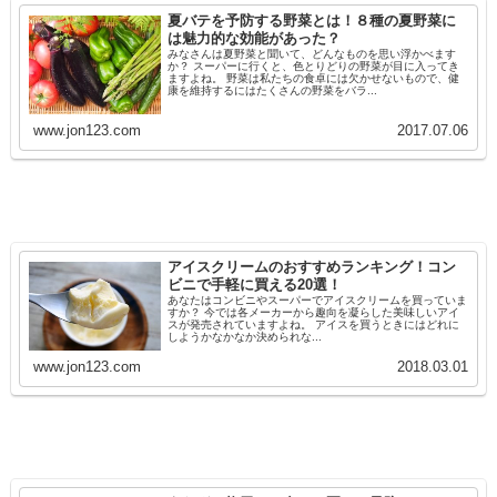
夏バテを予防する野菜とは！８種の夏野菜に
は魅力的な効能があった？
みなさんは夏野菜と聞いて、どんなものを思い浮かべます
か？ スーパーに行くと、色とりどりの野菜が目に入ってき
ますよね。 野菜は私たちの食卓には欠かせないもので、健
康を維持するにはたくさんの野菜をバラ...
www.jon123.com
2017.07.06
アイスクリームのおすすめランキング！コン
ビニで手軽に買える20選！
あなたはコンビニやスーパーでアイスクリームを買っていま
すか？ 今では各メーカーから趣向を凝らした美味しいアイ
スが発売されていますよね。 アイスを買うときにはどれに
しようかなかなか決められな...
www.jon123.com
2018.03.01